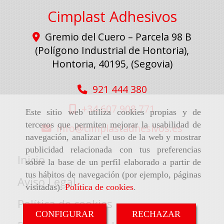
Cimplast Adhesivos
Gremio del Cuero – Parcela 98 B
(Polígono Industrial de Hontoria),
Hontoria
,
40195
,
(Segovia)
921 444 380
+34 607 908 771
Este sitio web utiliza cookies propias y de
terceros que permiten mejorar la usabilidad de
info
cimplastadhesivos.es
navegación, analizar el uso de la web y mostrar
publicidad relacionada con tus preferencias
Inicio
sobre la base de un perfil elaborado a partir de
tus hábitos de navegación (por ejemplo, páginas
Aviso Legal
visitadas).
Política de cookies
.
Política de cookies
CONFIGURAR
RECHAZAR